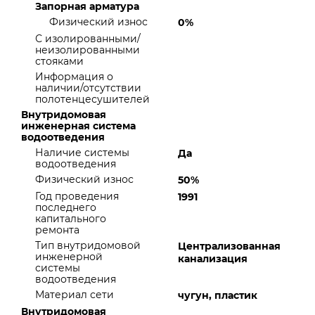
Запорная арматура
Физический износ
0%
С изолированными/
неизолированными
стояками
Информация о
наличии/отсутствии
полотенцесушителей
Внутридомовая
инженерная система
водоотведения
Наличие системы
Да
водоотведения
Физический износ
50%
Год проведения
1991
последнего
капитального
ремонта
Тип внутридомовой
Централизованная
инженерной
канализация
системы
водоотведения
Материал сети
чугун, пластик
Внутридомовая