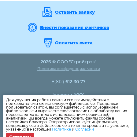
Оставить заявку
Внести показания счетчиков
Оплатить счета
2026 © ООО "Стройтрэк"
Политика конфиденциальности
8(812)
612-30-77
Новости ЖКХ
Для улучшения работы сайта и его взаимодействия с
Новости компании
пользователями мы используем файлы cookie. Продолжая
пользоваться сайтом, вы соглашаетесь с использованием
Как оплатить
файлов cookie и выражаете своё согласие на обработку ваших
персональных данных с использованием сервиса веб-
Дома
аналитики. Вы всегда можете отключить файлы cookie в
настройках браузера. Оператор использует информацию,
Раскрытие информации
содержащуюся в файлах cookie в течение сроков и на условиях,
указанных в настоящей
Политике
и
Согласии
Вопросы