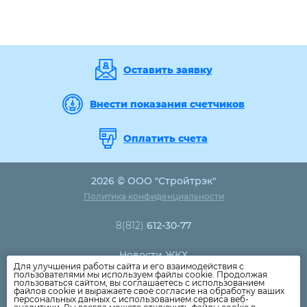
Оставить заявку
Внести показания счетчиков
Оплатить счета
2026 © ООО "Стройтрэк"
Политика конфиденциальности
8(812)
612-30-77
Новости ЖКХ
Для улучшения работы сайта и его взаимодействия с
Новости компании
пользователями мы используем файлы cookie. Продолжая
пользоваться сайтом, вы соглашаетесь с использованием
Как оплатить
файлов cookie и выражаете своё согласие на обработку ваших
персональных данных с использованием сервиса веб-
Дома