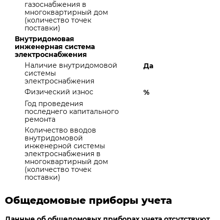
газоснабжения в
многоквартирный дом
(количество точек
поставки)
Внутридомовая
инженерная система
электроснабжения
Наличие внутридомовой
Да
системы
электроснабжения
Физический износ
%
Год проведения
последнего капитального
ремонта
Количество вводов
внутридомовой
инженерной системы
электроснабжения в
многоквартирный дом
(количество точек
поставки)
Общедомовые приборы учета
Данные об общедомовых приборах учета отсутствуют