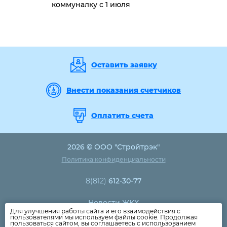
коммуналку с 1 июля
Оставить заявку
Внести показания счетчиков
Оплатить счета
2026 © ООО "Стройтрэк"
Политика конфиденциальности
8(812)
612-30-77
Новости ЖКХ
Для улучшения работы сайта и его взаимодействия с
Новости компании
пользователями мы используем файлы cookie. Продолжая
пользоваться сайтом, вы соглашаетесь с использованием